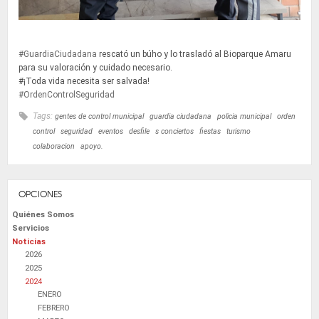
#GuardiaCiudadana
rescató un búho y lo trasladó al Bioparque Amaru
para su valoración y cuidado necesario.
#¡Toda vida necesita ser salvada!
#OrdenControlSeguridad
Tags:
gentes de control municipal
guardia ciudadana
policia municipal
orden
control
seguridad
eventos
desfile
s conciertos
fiestas
turismo
colaboracion
apoyo.
OPCIONES
Quiénes Somos
Servicios
Noticias
2026
2025
2024
ENERO
FEBRERO