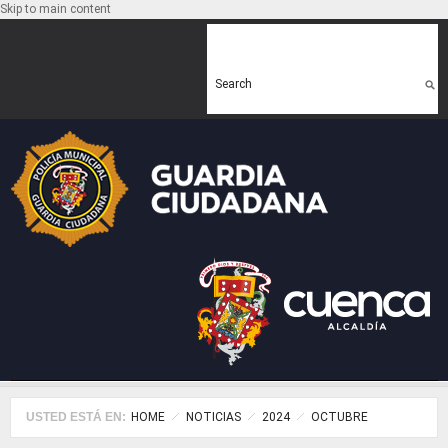
Skip to main content
Search form
Search
USTED ESTÁ EN:
HOME
NOTICIAS
2024
OCTUBRE