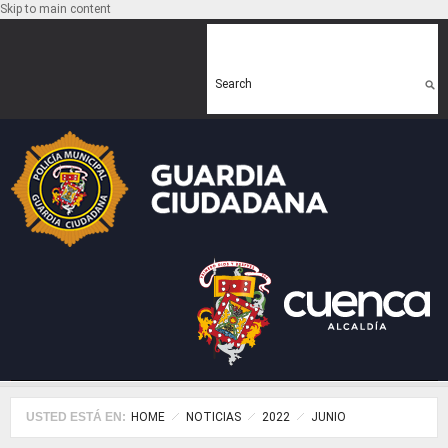
Skip to main content
Search form
Search
USTED ESTÁ EN:
HOME
NOTICIAS
2022
JUNIO