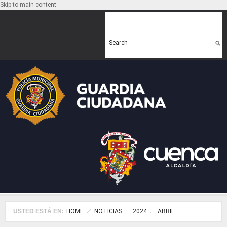
Skip to main content
Search form
Search
USTED ESTÁ EN:
HOME
NOTICIAS
2024
ABRIL