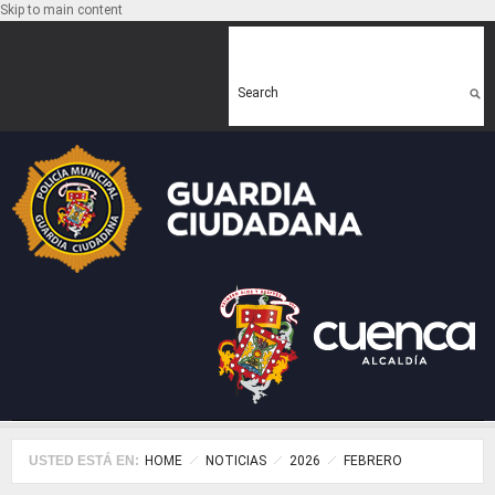
Skip to main content
Search form
Search
USTED ESTÁ EN:
HOME
NOTICIAS
2026
FEBRERO