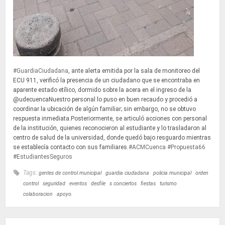
#GuardiaCiudadana
, ante alerta emitida por la sala de monitoreo del
ECU 911, verificó la presencia de un ciudadano que se encontraba en
aparente estado etílico, dormido sobre la acera en el ingreso de la
@udecuencaNuestro personal lo puso en buen recaudo y procedió a
coordinar la ubicación de algún familiar; sin embargo, no se obtuvo
respuesta inmediata.Posteriormente, se articuló acciones con personal
de la institución, quienes reconocieron al estudiante y lo trasladaron al
centro de salud de la universidad, donde quedó bajo resguardo mientras
se establecía contacto con sus familiares.
#ACMCuenca
#Propuesta66
#EstudiantesSeguros
Tags:
gentes de control municipal
guardia ciudadana
policia municipal
orden
control
seguridad
eventos
desfile
s conciertos
fiestas
turismo
colaboracion
apoyo.