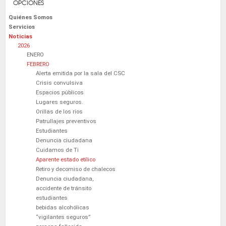
OPCIONES
Quiénes Somos
Servicios
Noticias
2026
ENERO
FEBRERO
Alerta emitida por la sala del CSC
Crisis convulsiva
Espacios públicos
Lugares seguros.
Orillas de los ríos
Patrullajes preventivos
Estudiantes
Denuncia ciudadana
Cuidamos de Ti
Aparente estado etílico
Retiro y decomiso de chalecos
Denuncia ciudadana,
accidente de tránsito
estudiantes
bebidas alcohólicas
“vigilantes seguros”