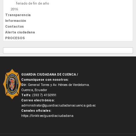
feriado de fin de año
2016
Transparencia
Información
Contactos
Alerta ciudadana
PROCESOS
GUARDIA CIUDADANA DE CUENCA /
Comuníquese con nosotros:
Dir:
General Torres y Av. Héroes de Verdeloma.
Cuenca, Ecuador
Telfs:
(593 7) 4150991
Correo electrónico:
administrator@guardiaciudadanacuenca.gob.ec
Canales oficiales:
https://linktr.ee/guardiaciudadana