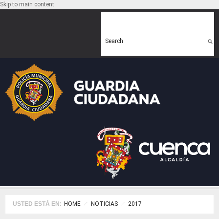
Skip to main content
Search form
Search
USTED ESTÁ EN:
HOME
NOTICIAS
2017