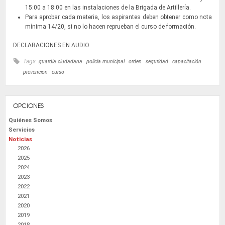
15:00 a 18:00 en las instalaciones de la Brigada de Artillería.
Para aprobar cada materia, los aspirantes deben obtener como nota
mínima 14/20, si no lo hacen reprueban el curso de formación.
DECLARACIONES EN
AUDIO
Tags:
guardia ciudadana
policia municipal
orden
seguridad
capacitación
prevencion
curso
OPCIONES
Quiénes Somos
Servicios
Noticias
2026
2025
2024
2023
2022
2021
2020
2019
2018