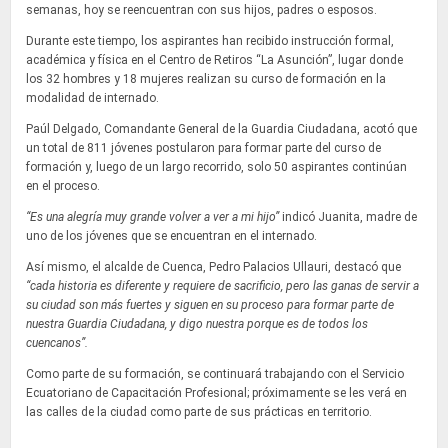
semanas, hoy se reencuentran con sus hijos, padres o esposos.
Durante este tiempo, los aspirantes han recibido instrucción formal,
académica y física en el Centro de Retiros “La Asunción”, lugar donde
los 32 hombres y 18 mujeres realizan su curso de formación en la
modalidad de internado.
Paúl Delgado, Comandante General de la Guardia Ciudadana, acotó que
un total de 811 jóvenes postularon para formar parte del curso de
formación y, luego de un largo recorrido, solo 50 aspirantes continúan
en el proceso.
“Es una alegría muy grande volver a ver a mi hijo”
indicó Juanita, madre de
uno de los jóvenes que se encuentran en el internado.
Así mismo, el alcalde de Cuenca, Pedro Palacios Ullauri, destacó que
“cada historia es diferente y requiere de sacrificio, pero las ganas de servir a
su ciudad son más fuertes y siguen en su proceso para formar parte de
nuestra Guardia Ciudadana, y digo nuestra porque es de todos los
cuencanos”.
Como parte de su formación, se continuará trabajando con el Servicio
Ecuatoriano de Capacitación Profesional; próximamente se les verá en
las calles de la ciudad como parte de sus prácticas en territorio.