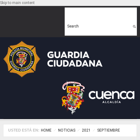
Skip to main content
Search form
Search
USTED ESTÁ EN:
HOME
NOTICIAS
2021
SEPTIEMBRE