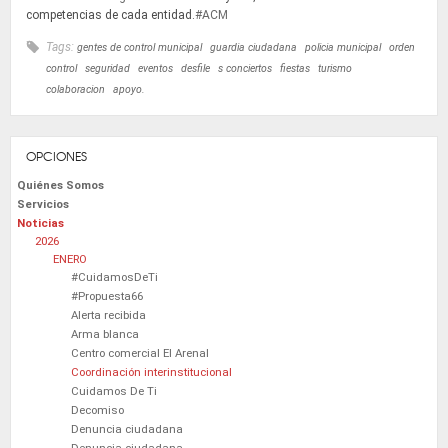
competencias de cada entidad.
#ACM
Tags:
gentes de control municipal
guardia ciudadana
policia municipal
orden
control
seguridad
eventos
desfile
s conciertos
fiestas
turismo
colaboracion
apoyo.
OPCIONES
Quiénes Somos
Servicios
Noticias
2026
ENERO
#CuidamosDeTi
#Propuesta66
Alerta recibida
Arma blanca
Centro comercial El Arenal
Coordinación interinstitucional
Cuidamos De Ti
Decomiso
Denuncia ciudadana