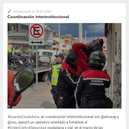
Actualizado el
22-01-2026
Coordinación interinstitucional
#GuardiaCiudadana
, en coordinación interinstitucional con @emovep y
@csc, ejecutó un operativo orientado a fortalecer el
#OrdenControlSeguridad
ciudadana y vial, en el marco de las