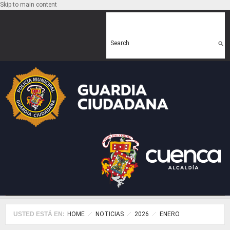
Skip to main content
Search form
Search
USTED ESTÁ EN:
HOME
NOTICIAS
2026
ENERO