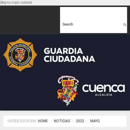
Skip to main content
Search form
Search
USTED ESTÁ EN:
HOME
NOTICIAS
2022
MAYO