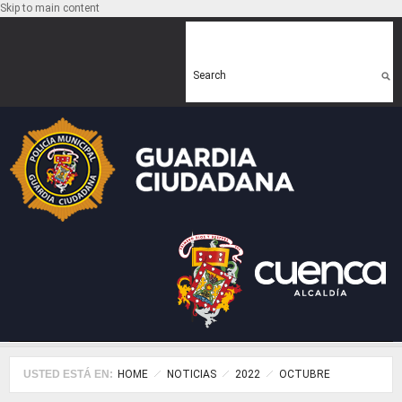
Skip to main content
Search form
Search
USTED ESTÁ EN:
HOME
NOTICIAS
2022
OCTUBRE