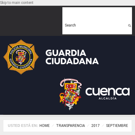
Skip to main content
Search form
Search
USTED ESTÁ EN:
HOME
TRANSPARENCIA
2017
SEPTIEMBRE