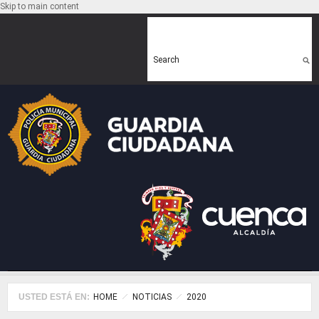
Skip to main content
Search form
Search
USTED ESTÁ EN:
HOME
NOTICIAS
2020