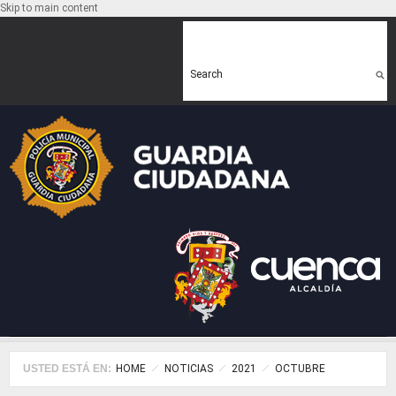
Skip to main content
Search form
Search
USTED ESTÁ EN:
HOME
NOTICIAS
2021
OCTUBRE