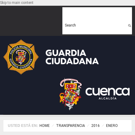
Skip to main content
Search form
Search
USTED ESTÁ EN:
HOME
TRANSPARENCIA
2016
ENERO