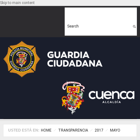
Skip to main content
Search form
Search
USTED ESTÁ EN:
HOME
TRANSPARENCIA
2017
MAYO