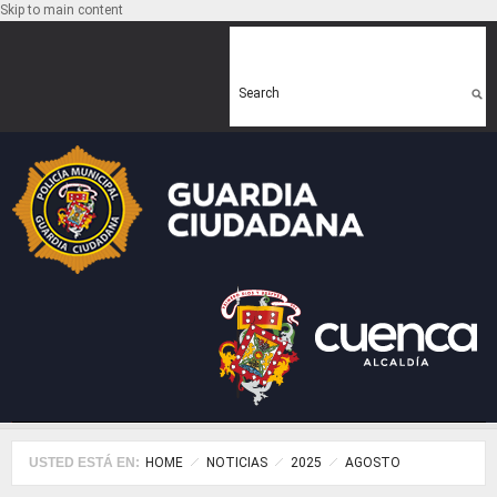
Skip to main content
Search form
Search
USTED ESTÁ EN:
HOME
NOTICIAS
2025
AGOSTO