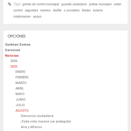
Tags:
gentes de control municipal
guardia ciudadana
policia municipal
orden
control
seguridad
eventos
desfile
s conciertos
fiestas
turismo
colaboracion
apoyo.
OPCIONES
Quiénes Somos
Servicios
Noticias
2026
2025
ENERO
FEBRERO
MARZO
ABRIL
MAYO
JUNIO
JULIO
AGOSTO
Denuncia ciudadana
¡Toda vida merece ser protegida!
Ana y Alfonso