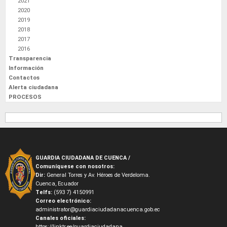
2021
2020
2019
2018
2017
2016
Transparencia
Información
Contactos
Alerta ciudadana
PROCESOS
GUARDIA CIUDADANA DE CUENCA /
Comuníquese con nosotros:
Dir:
General Torres y Av. Héroes de Verdeloma.
Cuenca, Ecuador
Telfs:
(593 7) 4150991
Correo electrónico:
administrator@guardiaciudadanacuenca.gob.ec
Canales oficiales:
https://linktr.ee/guardiaciudadana