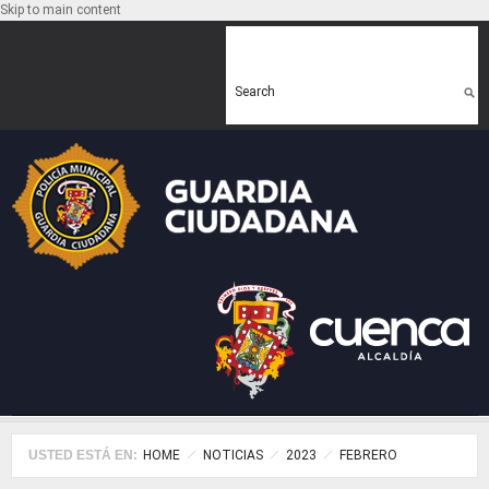
Skip to main content
Search form
Search
USTED ESTÁ EN:
HOME
NOTICIAS
2023
FEBRERO