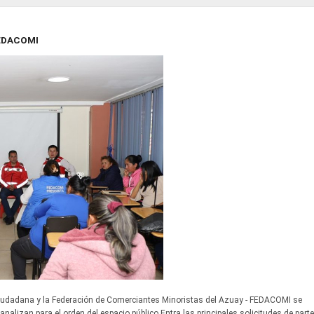
FEDACOMI
Ciudadana y la Federación de Comerciantes Minoristas del Azuay - FEDACOMI se
analizan para el orden del espacio público.Entra las principales solicitudes de parte