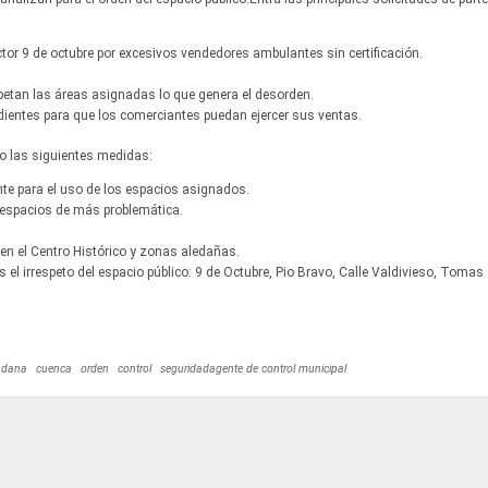
ctor 9 de octubre por excesivos vendedores ambulantes sin certificación.
spetan las áreas asignadas lo que genera el desorden.
dientes para que los comerciantes puedan ejercer sus ventas.
o las siguientes medidas:
nte para el uso de los espacios asignados.
 espacios de más problemática.
 en el Centro Histórico y zonas aledañas.
 el irrespeto del espacio público: 9 de Octubre, Pio Bravo, Calle Valdivieso, Tomas
adana
cuenca
orden
control
seguridadagente de control municipal