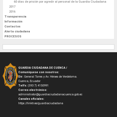
60 días de prisión por agredir al personal de la Guardia Ciudadana
2017
2016
Transparencia
Información
Contactos
Alerta ciudadana
PROCESOS
GUARDIA CIUDADANA DE CUENCA /
Comuníquese con nosotros:
Dir:
General Torres y Av. Héroes de Verdeloma.
Cuenca, Ecuador
Telfs:
(593 7) 4150991
Correo electrónico:
administrator@guardiaciudadanacuenca.gob.ec
Canales oficiales:
https://linktr.ee/guardiaciudadana