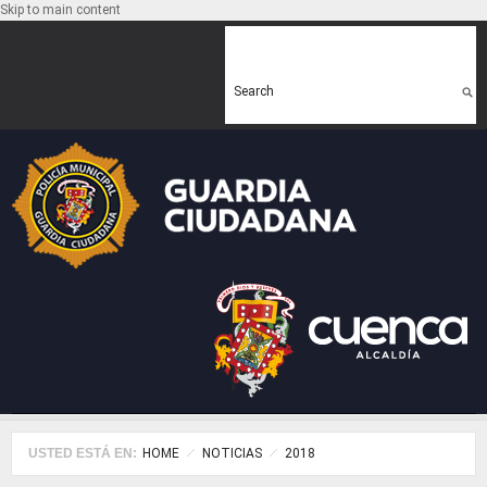
Skip to main content
Search form
Search
USTED ESTÁ EN:
HOME
NOTICIAS
2018