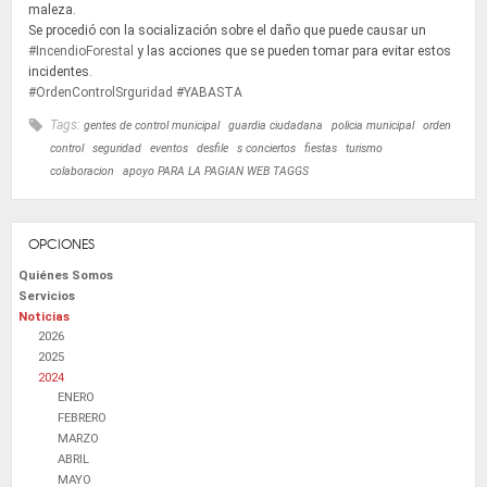
maleza.
Se procedió con la socialización sobre el daño que puede causar un
#IncendioForestal
y las acciones que se pueden tomar para evitar estos
incidentes.
#OrdenControlSrguridad
#YABASTA
Tags:
gentes de control municipal
guardia ciudadana
policia municipal
orden
control
seguridad
eventos
desfile
s conciertos
fiestas
turismo
colaboracion
apoyo PARA LA PAGIAN WEB TAGGS
OPCIONES
Quiénes Somos
Servicios
Noticias
2026
2025
2024
ENERO
FEBRERO
MARZO
ABRIL
MAYO