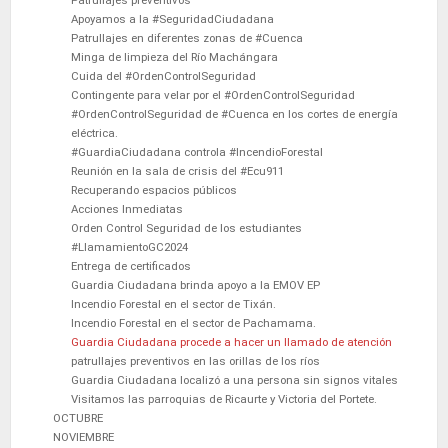
Patrullajes preventivos
Apoyamos a la #SeguridadCiudadana
Patrullajes en diferentes zonas de #Cuenca
Minga de limpieza del Río Machángara
Cuida del #OrdenControlSeguridad
Contingente para velar por el #OrdenControlSeguridad
#OrdenControlSeguridad de #Cuenca en los cortes de energía
eléctrica.
#GuardiaCiudadana controla #IncendioForestal
Reunión en la sala de crisis del #Ecu911
Recuperando espacios públicos
Acciones Inmediatas
Orden Control Seguridad de los estudiantes
#LlamamientoGC2024
Entrega de certificados
Guardia Ciudadana brinda apoyo a la EMOV EP
Incendio Forestal en el sector de Tixán.
Incendio Forestal en el sector de Pachamama.
Guardia Ciudadana procede a hacer un llamado de atención
patrullajes preventivos en las orillas de los ríos
Guardia Ciudadana localizó a una persona sin signos vitales
Visitamos las parroquias de Ricaurte y Victoria del Portete.
OCTUBRE
NOVIEMBRE