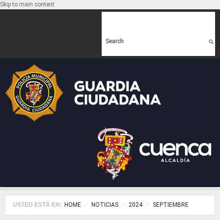
Skip to main content
Search form
Search
USTED ESTÁ EN:
HOME
NOTICIAS
2024
SEPTIEMBRE