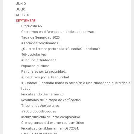
JUNIO
JULIO
AGOSTO
SEPTIEMBRE
Propuesta 66
Operativos en diferentes unidades educativas
Tasa de Seguridad 2025.
#AccionesCoordinadas
¿Quieres formar parte de la #GuardiaCiudadana?
966 postulantes
#DenunciaCiudadana
Espacios públicos
Patrullajes por tu seguridad.
#Operativos por la #seguridad
#GuardiaCiudadana llamó la atención a una ciudadana que prendió
fuego
Fiscalizando Llamamiento.
Resultados de la etapa de verificación
Tribunal de Apelaciones
#YoCuidoLosBosques
incumplimiento del acta compromiso
Cronogramas del examen psicométrico
Fiscalización #LlamamientoGC2024.