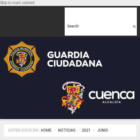
Skip to main content
Search form
Search
USTED ESTÁ EN:
HOME
NOTICIAS
2021
JUNIO