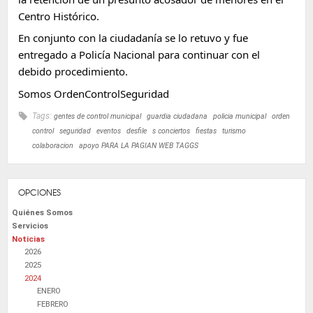
Centro Histórico.
En conjunto con la ciudadanía se lo retuvo y fue
entregado a Policía Nacional para continuar con el
debido procedimiento.
Somos
OrdenControlSeguridad
Tags:
gentes de control municipal
guardia ciudadana
policia municipal
orden
control
seguridad
eventos
desfile
s conciertos
fiestas
turismo
colaboracion
apoyo PARA LA PAGIAN WEB TAGGS
OPCIONES
Quiénes Somos
Servicios
Noticias
2026
2025
2024
ENERO
FEBRERO