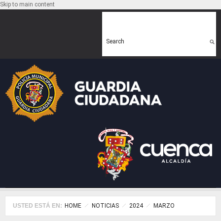
Skip to main content
Search form
Search
USTED ESTÁ EN:
HOME
NOTICIAS
2024
MARZO