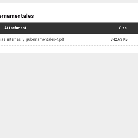
bernamentales
Attachment
Size
orias_internas_y_gubernamentales-4.pdf
342.63 KB