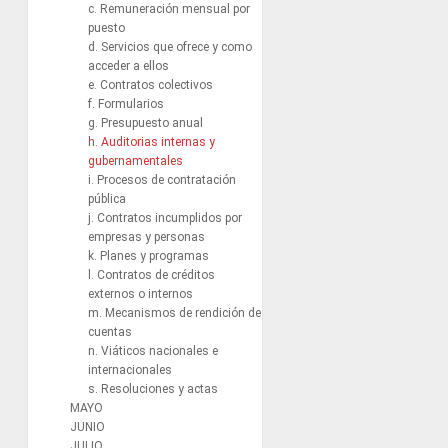
c. Remuneración mensual por
puesto
d. Servicios que ofrece y como
acceder a ellos
e. Contratos colectivos
f. Formularios
g. Presupuesto anual
h. Auditorias internas y
gubernamentales
i. Procesos de contratación
pública
j. Contratos incumplidos por
empresas y personas
k. Planes y programas
l. Contratos de créditos
externos o internos
m. Mecanismos de rendición de
cuentas
n. Viáticos nacionales e
internacionales
s. Resoluciones y actas
MAYO
JUNIO
JULIO