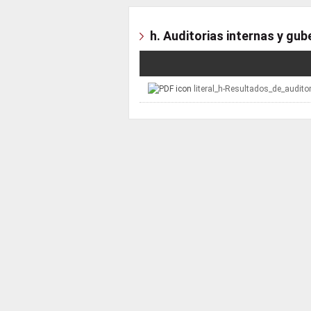
h. Auditorias internas y gu
literal_h-Resultados_de_audit