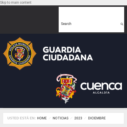
Skip to main content
Search form
Search
USTED ESTÁ EN:
HOME
NOTICIAS
2023
DICIEMBRE