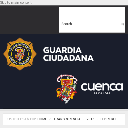
Skip to main content
Search form
Search
USTED ESTÁ EN:
HOME
TRANSPARENCIA
2016
FEBRERO