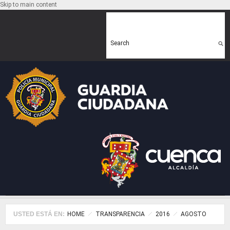
Skip to main content
Search form
Search
USTED ESTÁ EN:
HOME
TRANSPARENCIA
2016
AGOSTO