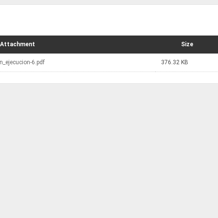
Attachment
Size
n_ejecucion-6.pdf
376.32 KB