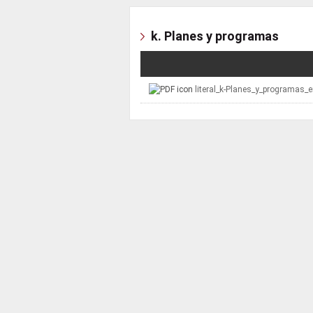
k. Planes y programas
literal_k-Planes_y_programas_e