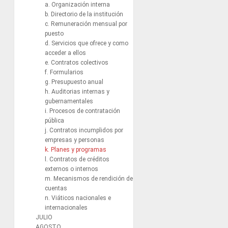
a. Organización interna
b. Directorio de la institución
c. Remuneración mensual por
puesto
d. Servicios que ofrece y como
acceder a ellos
e. Contratos colectivos
f. Formularios
g. Presupuesto anual
h. Auditorias internas y
gubernamentales
i. Procesos de contratación
pública
j. Contratos incumplidos por
empresas y personas
k. Planes y programas
l. Contratos de créditos
externos o internos
m. Mecanismos de rendición de
cuentas
n. Viáticos nacionales e
internacionales
JULIO
AGOSTO