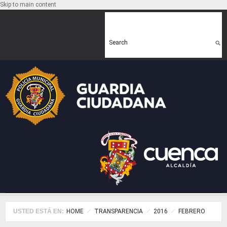
Skip to main content
Search form
Search
USTED ESTÁ EN:
HOME
TRANSPARENCIA
2016
FEBRERO