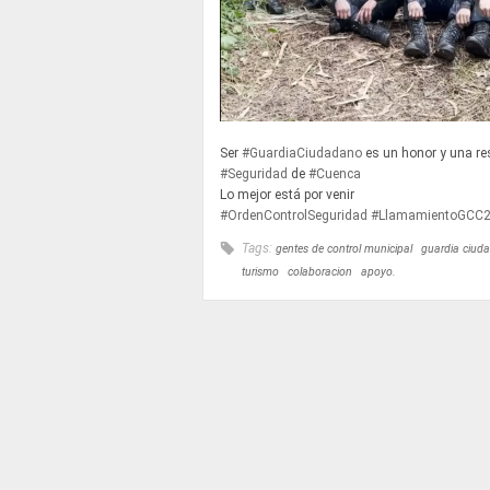
Ser
#GuardiaCiudadano
es un honor y una re
#Seguridad
de
#Cuenca
Lo mejor está por venir
#OrdenControlSeguridad
#LlamamientoGCC
Tags:
gentes de control municipal
guardia ciud
turismo
colaboracion
apoyo.