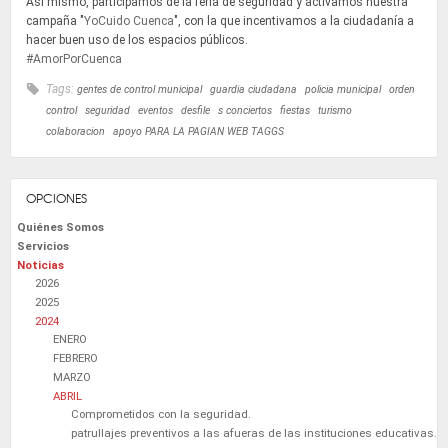
Así mismo, participamos de la feria de seguridad y activamos nuestra
campaña "
YoCuido
Cuenca
", con la que incentivamos a la ciudadanía a
hacer buen uso de los espacios públicos.
#AmorPorCuenca
Tags:
gentes de control municipal
guardia ciudadana
policia municipal
orden
control
seguridad
eventos
desfile
s conciertos
fiestas
turismo
colaboracion
apoyo PARA LA PAGIAN WEB TAGGS
OPCIONES
Quiénes Somos
Servicios
Noticias
2026
2025
2024
ENERO
FEBRERO
MARZO
ABRIL
Comprometidos con la seguridad.
patrullajes preventivos a las afueras de las instituciones educativas.