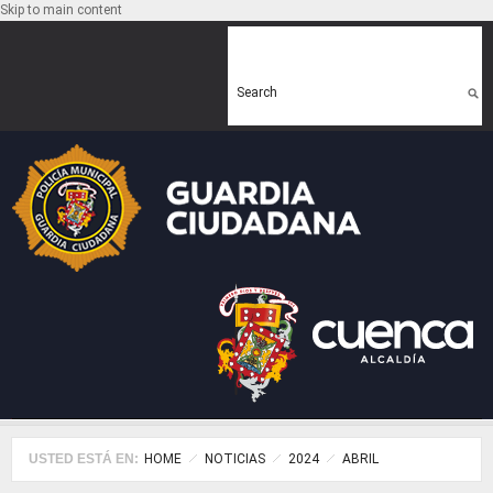
Skip to main content
Search form
Search
USTED ESTÁ EN:
HOME
NOTICIAS
2024
ABRIL