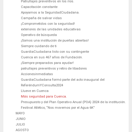
Patrullajes preventivos en los ríos.
Capacitación constante
Apoyamos a la SeguridadCiudadana.
Campaña de salvar vidas
¡Comprometidos con la seguridad!
exteriores de las unidades educativas
Operativo de búsqueda
¡Somos una institución de puertas abiertas!
Siempre cuidando de ti
GuardiaCiudadana listo con su contingente
Cuenca en sus 467 años de Fundación.
¡Siempre preparados para ayudar!
patrullajes preventivos y retiro de libadores
Accionesinmediatas
GuardiaCiudadana formó parte del acto inaugural del
ReferéndumYConsulta2024
Llueve en Cuenca
Más seguridad para Cuenca.
Presupuesto y del Plan Operativo Anual (POA) 2024 de la institución.
Festival Atlético, “Nos movemos por el Agua 6K”
MAYO
JUNIO
JULIO
AGOSTO