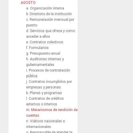
AGOSTO
a. Organización interna
b. Directorio de la institución
c. Remuneración mensual por
puesto
d. Servicios que ofrece y como
acceder a ellos
e. Contratos colectivos
f. Formularios
g. Presupuesto anual
h. Auditorias internas y
gubernamentales
i. Procesos de contratación
pública
j. Contratos incumplidos por
empresas y personas
k. Planes y programas
l. Contratos de créditos
externos o internos
m. Mecanismos de rendición de
cuentas
n. Viáticos nacionales e
internacionales
o. Responsable de atender la