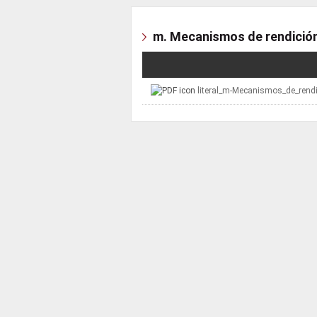
m. Mecanismos de rendició
literal_m-Mecanismos_de_rend