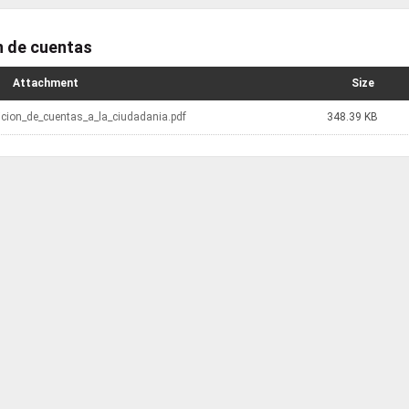
n de cuentas
Attachment
Size
icion_de_cuentas_a_la_ciudadania.pdf
348.39 KB