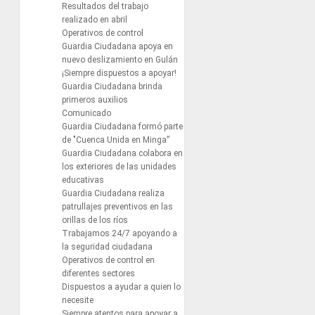
Resultados del trabajo
realizado en abril
Operativos de control
Guardia Ciudadana apoya en
nuevo deslizamiento en Gulán
¡Siempre dispuestos a apoyar!
Guardia Ciudadana brinda
primeros auxilios
Comunicado
Guardia Ciudadana formó parte
de "Cuenca Unida en Minga”
Guardia Ciudadana colabora en
los exteriores de las unidades
educativas
Guardia Ciudadana realiza
patrullajes preventivos en las
orillas de los ríos
Trabajamos 24/7 apoyando a
la seguridad ciudadana
Operativos de control en
diferentes sectores
Dispuestos a ayudar a quien lo
necesite
Siempre atentos para apoyar a