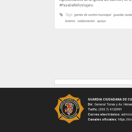
#PaseDelNiñoViajero
.
Tags:
gentes de control municipal
guardia ciud
turismo
colaboracion
apoyo.
GUARDIA CIUDADANA DE CU
Dir:
General Torres y Av. Hér
Telfs:
(593 7) 4150991
Correo electrónico:
admini
Canales oficiales:
https://l