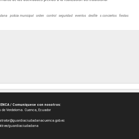
adana
policia municipal
orden
control
seguridad
eventos
desfile
s conciertos
fiestas
ENCA / Comuníquese con nosotros:
oes de Verdeloma. Cuenca, Ecuador
strator@guardiaciudadanacuenca.gob.ec
inktr.ee/guardiaciudadana