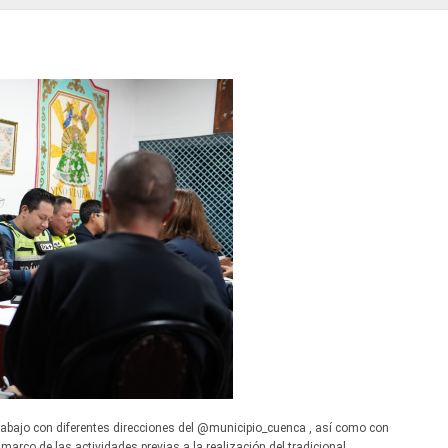
bajo con diferentes direcciones del @municipio_cuenca , así como con
 marco de las actividades previas a la realización del tradicional