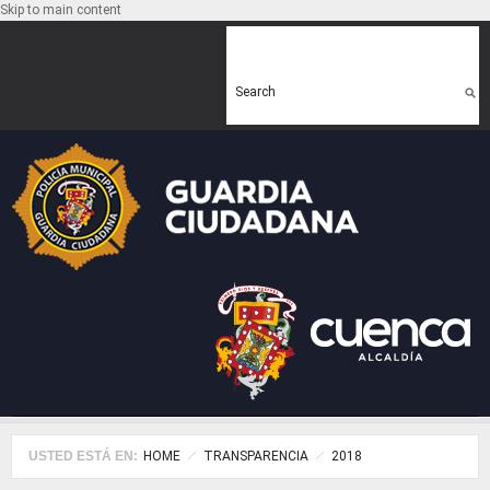
Skip to main content
Search form
Search
USTED ESTÁ EN:
HOME
TRANSPARENCIA
2018