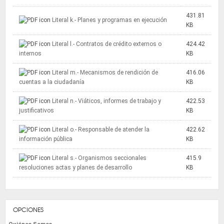
431.81
Literal k.- Planes y programas en ejecución
KB
Literal l.- Contratos de crédito externos o
424.42
internos
KB
Literal m.- Mecanismos de rendición de
416.06
cuentas a la ciudadanía
KB
Literal n.- Viáticos, informes de trabajo y
422.53
justificativos
KB
Literal o.- Responsable de atender la
422.62
información pública
KB
Literal s.- Organismos seccionales
415.9
resoluciones actas y planes de desarrollo
KB
OPCIONES