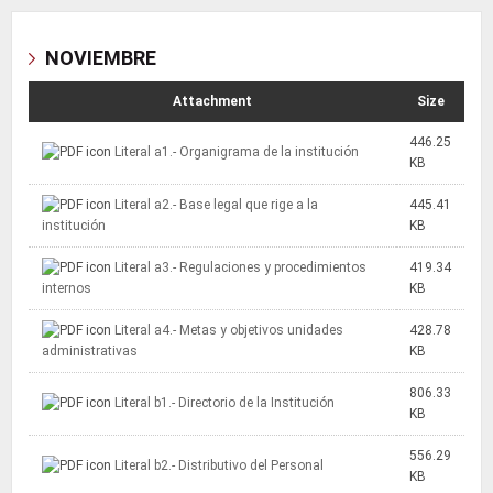
NOVIEMBRE
Attachment
Size
446.25
Literal a1.- Organigrama de la institución
KB
Literal a2.- Base legal que rige a la
445.41
institución
KB
Literal a3.- Regulaciones y procedimientos
419.34
internos
KB
Literal a4.- Metas y objetivos unidades
428.78
administrativas
KB
806.33
Literal b1.- Directorio de la Institución
KB
556.29
Literal b2.- Distributivo del Personal
KB