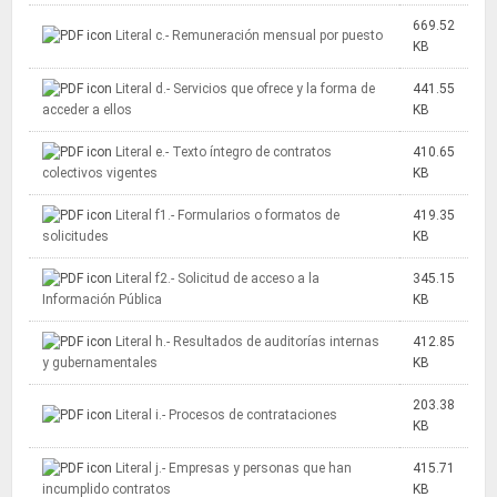
669.52
Literal c.- Remuneración mensual por puesto
KB
Literal d.- Servicios que ofrece y la forma de
441.55
acceder a ellos
KB
Literal e.- Texto íntegro de contratos
410.65
colectivos vigentes
KB
Literal f1.- Formularios o formatos de
419.35
solicitudes
KB
Literal f2.- Solicitud de acceso a la
345.15
Información Pública
KB
Literal h.- Resultados de auditorías internas
412.85
y gubernamentales
KB
203.38
Literal i.- Procesos de contrataciones
KB
Literal j.- Empresas y personas que han
415.71
incumplido contratos
KB