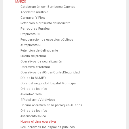
MARZO
Colaboración con Bomberos Cuenca
Accidente múltiple
Carnaval Y Flow
Retención a presunto delincuente
Parroquias Rurales
Propuesta 80
Recuperación de espacios públicos
#Propuesta66
Retencion de delincuente
Rueda de prensa
Operativos de socialización
Operativo #ElArenal
Operativos de #OrdenControlSeguridad
Día de la MUJER
Obra del segundo Hospital Municipal
Orillas de los ríos
#FondoVioleta
#PlataformaValdiviezo
Oficina operativa en la parroquia #Baños.
Orillas de los ríos
#MomentoCívico
Nueva oficina operativa
Recuperamos los espacios públicos