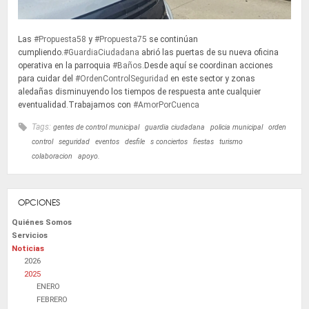
Las
#Propuesta58
y
#Propuesta75
se continúan
cumpliendo.
#GuardiaCiudadana
abrió las puertas de su nueva oficina
operativa en la parroquia
#Baños
.Desde aquí se coordinan acciones
para cuidar del
#OrdenControlSeguridad
en este sector y zonas
aledañas disminuyendo los tiempos de respuesta ante cualquier
eventualidad.Trabajamos con
#AmorPorCuenca
Tags:
gentes de control municipal
guardia ciudadana
policia municipal
orden
control
seguridad
eventos
desfile
s conciertos
fiestas
turismo
colaboracion
apoyo.
OPCIONES
Quiénes Somos
Servicios
Noticias
2026
2025
ENERO
FEBRERO