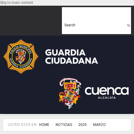
Skip to main content
Search form
Search
USTED ESTÁ EN:
HOME
NOTICIAS
2025
MARZO