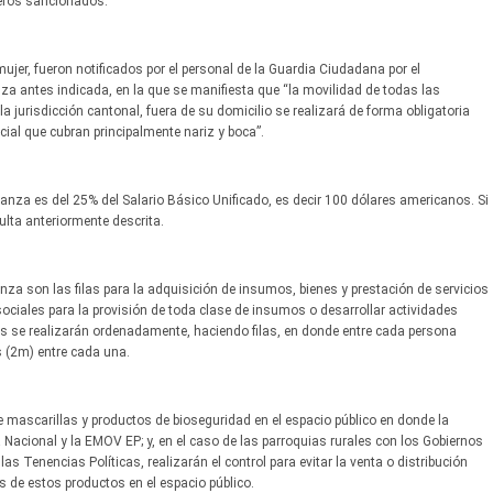
meros sancionados.
ujer, fueron notificados por el personal de la Guardia Ciudadana por el
nza antes indicada, en la que se manifiesta que “la movilidad de todas las
a jurisdicción cantonal, fuera de su domicilio se realizará de forma obligatoria
ial que cubran principalmente nariz y boca”.
enanza es del 25% del Salario Básico Unificado, es decir 100 dólares americanos. Si
ulta anteriormente descrita.
za son las filas para la adquisición de insumos, bienes y prestación de servicios
sociales para la provisión de toda clase de insumos o desarrollar actividades
os se realizarán ordenadamente, haciendo filas, en donde entre cada persona
s (2m) entre cada una.
e mascarillas y productos de bioseguridad en el espacio público en donde la
 Nacional y la EMOV EP; y, en el caso de las parroquias rurales con los Gobiernos
 Tenencias Políticas, realizarán el control para evitar la venta o distribución
 de estos productos en el espacio público.