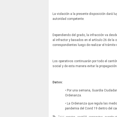
La violación a la presente disposición dará l
autoridad competente.
Dependiendo del grado, la infracción va desd
al infractor y basados en el artículo 26 de l
correspondientes luego de realizar el trámite 
Los operativos continuarán por todo el cantón
social y de esta manera evitar la propagación
Datos:
• Por una semana, Guardia Ciudadana
Ordenanza.
• La Ordenanza que regula las medid
pandemia del Covid 19 dentro del ca
Tags:
sancion
covid19
coronavirus
guardia c