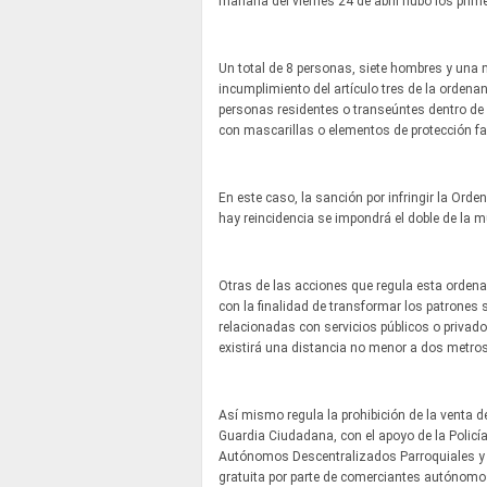
mañana del viernes 24 de abril hubo los pri
Un total de 8 personas, siete hombres y una m
incumplimiento del artículo tres de la ordena
personas residentes o transeúntes dentro de l
con mascarillas o elementos de protección fac
En este caso, la sanción por infringir la Ord
hay reincidencia se impondrá el doble de la m
Otras de las acciones que regula esta ordenan
con la finalidad de transformar los patrones 
relacionadas con servicios públicos o privad
existirá una distancia no menor a dos metro
Así mismo regula la prohibición de la venta d
Guardia Ciudadana, con el apoyo de la Policía
Autónomos Descentralizados Parroquiales y las
gratuita por parte de comerciantes autónomos