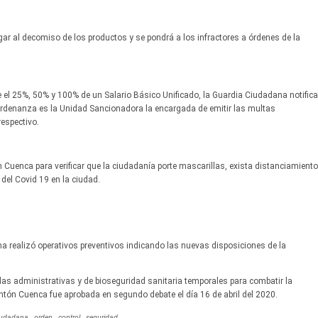
ugar al decomiso de los productos y se pondrá a los infractores a órdenes de la
e el 25%, 50% y 100% de un Salario Básico Unificado, la Guardia Ciudadana notifica
a ordenanza es la Unidad Sancionadora la encargada de emitir las multas
respectivo.
 Cuenca para verificar que la ciudadanía porte mascarillas, exista distanciamiento
 del Covid 19 en la ciudad.
 realizó operativos preventivos indicando las nuevas disposiciones de la
as administrativas y de bioseguridad sanitaria temporales para combatir la
ntón Cuenca fue aprobada en segundo debate el día 16 de abril del 2020.
iudadana
orden
control
seguridad