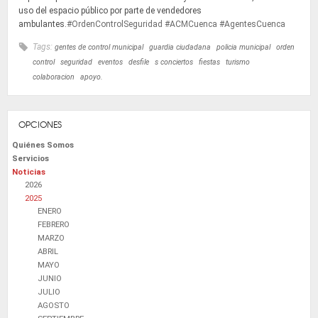
uso del espacio público por parte de vendedores
ambulantes.
#OrdenControlSeguridad
#ACMCuenca
#AgentesCuenca
Tags:
gentes de control municipal
guardia ciudadana
policia municipal
orden
control
seguridad
eventos
desfile
s conciertos
fiestas
turismo
colaboracion
apoyo.
OPCIONES
Quiénes Somos
Servicios
Noticias
2026
2025
ENERO
FEBRERO
MARZO
ABRIL
MAYO
JUNIO
JULIO
AGOSTO