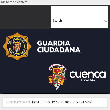
Skip to main content
Search form
Search
USTED ESTÁ EN:
HOME
NOTICIAS
2025
NOVIEMBRE