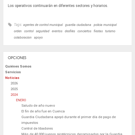
Los operativos continuarán en diferentes sectores y horarios.
Tags:
agentes de control municipal
guardia ciudadana
policia municipal
orden
control
seguridad
eventos
desfiles
conciertos
fiestas
turismo
colaboracion
apoyo
OPCIONES
Quiénes Somos
Servicios
Noticias
2026
2025
2024
ENERO
Saludo de año nuevo
El fin de año fue en Cuenca
Guardia Ciudadana apoyó durante el primer día de pago de
impuestos
Control de libadores
Más de 40.000 juegos pirotécnicos decomisados por la Guardia