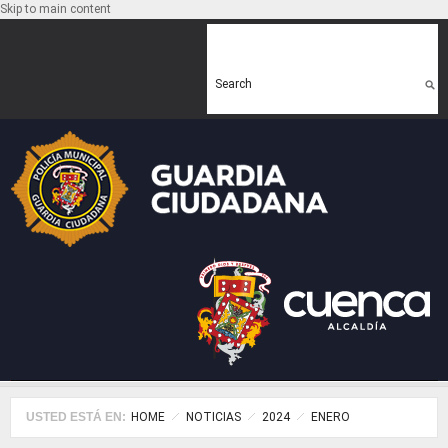
Skip to main content
Search form
Search
USTED ESTÁ EN:
HOME
NOTICIAS
2024
ENERO