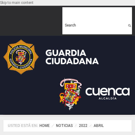
Skip to main content
Search form
Search
USTED ESTÁ EN:
HOME
NOTICIAS
2022
ABRIL