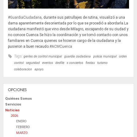
#GuardiaCiudadana
, durante sus patrullajes de rutina, visualizó a una
dama aparentemente desorientada por lo que se procedió a abordarla.La
ciudadana manifestó que vino desde Milagro, escapando de su ciudad y
no conoce Cuenca.Se hizo la coordinación y se tomó contacto con unos
familiares en Cuenca quienes se hicieron cargo de la ciudadana y la
pusieron a buen recaudo.
#ACMCuenca
Tags:
gentes de control municipal
guardia ciudadana
policia municipal
orden
control
seguridad
eventos
desfile
s conciertos
fiestas
turismo
colaboracion
apoyo.
OPCIONES
Quiénes Somos
Servicios
Noticias
2026
ENERO
FEBRERO
MARZO