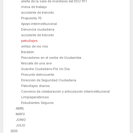
alerta de la sala de monitoreo del ECU 911
mesa de trabajo
accidente de tránsito
Propuesta 70
Apoyo interinstitucional
Denuncia ciudadana
accidente de tránsito
patrullajes
orillas de los ríos
Barabón
Pescadores en el sector de Ucubamba
Rescate de una ave
Guardia Ciudadano Por Un Día
Presunto delincuente
Dirección de Seguridad Ciudadana
Patrullajes diarios
Convenio de colaboración y articulación interinstitucional
Limpiaparabrisas
Estudiantes Seguros
ABRIL
MAYO
JUNIO
JULIO
2025