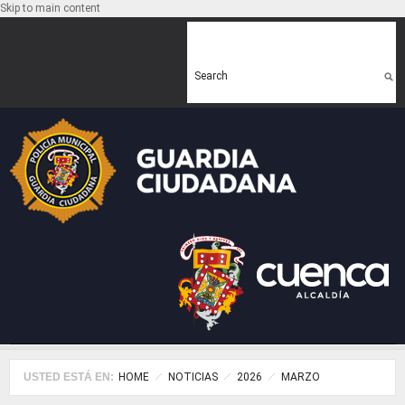
Skip to main content
Search form
Search
USTED ESTÁ EN:
HOME
NOTICIAS
2026
MARZO