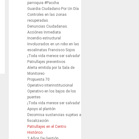
parroquia #Paccha
Guardia Ciudadano Por Un Día
Controles en las zonas
recuperadas.
Denuncias Ciudadanas.
Acciónes Inmediata
Incendio estructural
Involucrados en un robo en las
escalinatas Francisco Sojos
¡Toda vida merece ser salvada!
Patrullajes preventivos
Alerta emitida por la Sala de
Monitoreo
Propuesta 70
Operativo interinstitucional
Operativo en los bajos de los
puentes
¡Toda vida merece ser salvada!
Apoyo al plantón
Decomisa sustancias sujetas a
fiscalización
Patrullajes en el Centro
Histórico
2 Años De Gestión