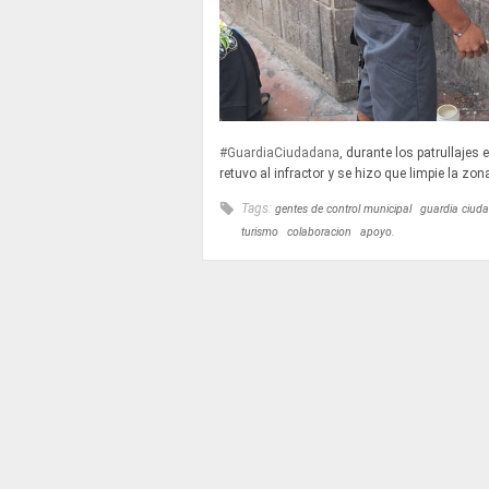
#GuardiaCiudadana
, durante los patrullajes 
retuvo al infractor y se hizo que limpie la z
Tags:
gentes de control municipal
guardia ciud
turismo
colaboracion
apoyo.