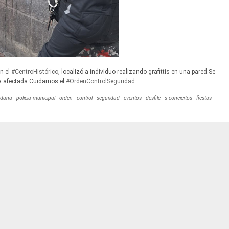
en el
#CentroHistórico
, localizó a individuo realizando grafittis en una pared.Se
ona afectada.Cuidamos el
#OrdenControlSeguridad
adana
policia municipal
orden
control
seguridad
eventos
desfile
s conciertos
fiestas