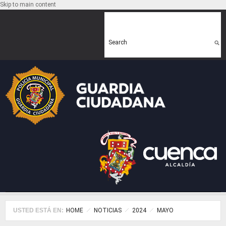
Skip to main content
Search form
Search
USTED ESTÁ EN:
HOME
NOTICIAS
2024
MAYO