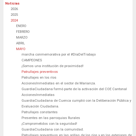
Noticias
2026
2025
2024
ENERO
FEBRERO
MARZO
ABRIL
MAYO
marcha conmemorativa por el #DíaDelTrabajo
CAMPEONES
¡Somos una institución de proximidad!
Patrullajes preventivos
Patrullajes en los ríos
AccionesInmediatas en el sector de Marianza.
GuardiaCiudadana formó parte de la activación del COE Cantonal
AccionesInmediatas
GuardiaCiudadana de Cuenca cumplió con la Deliberación Pública y
Evaluación Ciudadana.
Patrullajes constantes
Presentes en las parroquias Rurales
¡Comprometidos con la seguridad!
GuardiaCiudadana con la comunidad.
Patrullajes preventivos en las orillas de los ríos y en los exteriores de