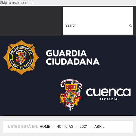
Skip to main content
Search form
Search
USTED ESTÁ EN:
HOME
NOTICIAS
2021
ABRIL