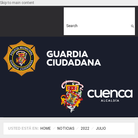
Skip to main content
Search form
Search
USTED ESTÁ EN:
HOME
NOTICIAS
2022
JULIO