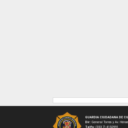
GUARDIA CIUDADANA DE CU
Dir:
General Torres y Av. Hér
Telfs:
(593 7) 4150991