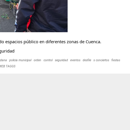
o espacios público en diferentes zonas de
Cuenca
.
guridad
adana
policia municipal
orden
control
seguridad
eventos
desfile
s conciertos
fiestas
 WEB TAGGS