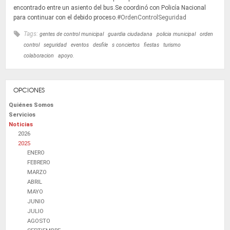
encontrado entre un asiento del bus.Se coordinó con Policía Nacional
para continuar con el debido proceso.
#OrdenControlSeguridad
Tags:
gentes de control municipal
guardia ciudadana
policia municipal
orden
control
seguridad
eventos
desfile
s conciertos
fiestas
turismo
colaboracion
apoyo.
OPCIONES
Quiénes Somos
Servicios
Noticias
2026
2025
ENERO
FEBRERO
MARZO
ABRIL
MAYO
JUNIO
JULIO
AGOSTO