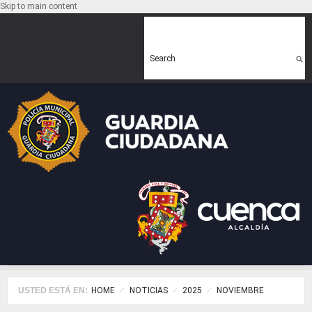
Skip to main content
Search form
Search
USTED ESTÁ EN:
HOME
NOTICIAS
2025
NOVIEMBRE