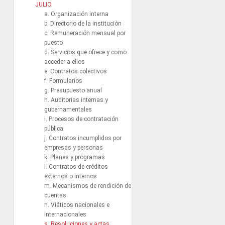
JULIO
a. Organización interna
b. Directorio de la institución
c. Remuneración mensual por
puesto
d. Servicios que ofrece y como
acceder a ellos
e. Contratos colectivos
f. Formularios
g. Presupuesto anual
h. Auditorias internas y
gubernamentales
i. Procesos de contratación
pública
j. Contratos incumplidos por
empresas y personas
k. Planes y programas
l. Contratos de créditos
externos o internos
m. Mecanismos de rendición de
cuentas
n. Viáticos nacionales e
internacionales
s. Resoluciones y actas