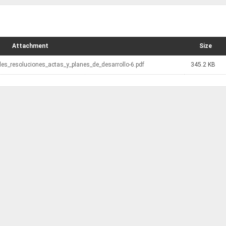
Attachment
Size
les_resoluciones_actas_y_planes_de_desarrollo-6.pdf
345.2 KB