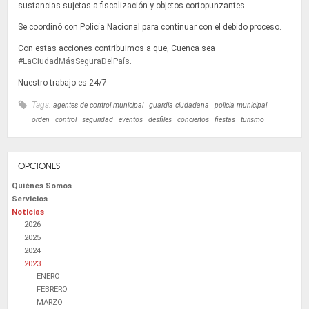
sustancias sujetas a fiscalización y objetos cortopunzantes.
Se coordinó con Policía Nacional para continuar con el debido proceso.
Con estas acciones contribuimos a que, Cuenca sea
#LaCiudadMásSeguraDelPaís
.
Nuestro trabajo es 24/7
Tags:
agentes de control municipal
guardia ciudadana
policia municipal
orden
control
seguridad
eventos
desfiles
conciertos
fiestas
turismo
OPCIONES
Quiénes Somos
Servicios
Noticias
2026
2025
2024
2023
ENERO
FEBRERO
MARZO