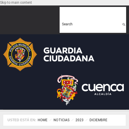
Skip to main content
Search form
Search
USTED ESTÁ EN:
HOME
NOTICIAS
2023
DICIEMBRE