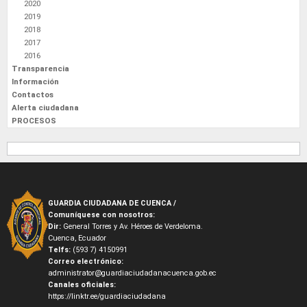
2020
2019
2018
2017
2016
Transparencia
Información
Contactos
Alerta ciudadana
PROCESOS
GUARDIA CIUDADANA DE CUENCA /
Comuníquese con nosotros:
Dir:
General Torres y Av. Héroes de Verdeloma.
Cuenca, Ecuador
Telfs:
(593 7) 4150991
Correo electrónico:
administrator@guardiaciudadanacuenca.gob.ec
Canales oficiales:
https://linktr.ee/guardiaciudadana