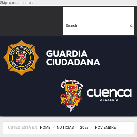
Skip to main content
Search form
Search
USTED ESTÁ EN:
HOME
NOTICIAS
2023
NOVIEMBRE