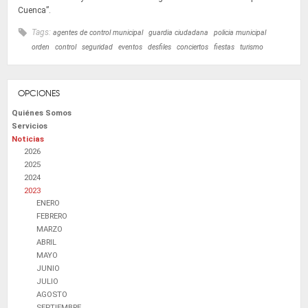
Cuenca”.
Tags:
agentes de control municipal
guardia ciudadana
policia municipal
orden
control
seguridad
eventos
desfiles
conciertos
fiestas
turismo
OPCIONES
Quiénes Somos
Servicios
Noticias
2026
2025
2024
2023
ENERO
FEBRERO
MARZO
ABRIL
MAYO
JUNIO
JULIO
AGOSTO
SEPTIEMBRE